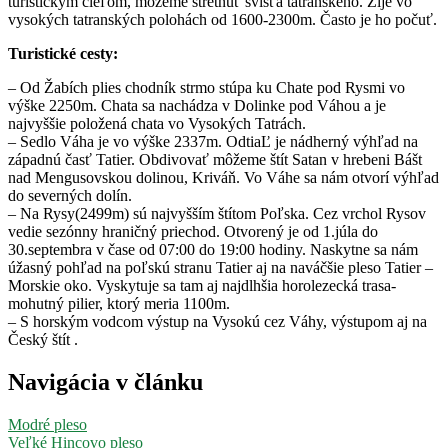
turistickým cieľom, môžeme stretnúť svišťa tatranského. Žije vo
vysokých tatranských polohách od 1600-2300m. Často je ho počuť.
Turistické cesty:
– Od Žabích plies chodník strmo stúpa ku Chate pod Rysmi vo
výške 2250m. Chata sa nachádza v Dolinke pod Váhou a je
najvyššie položená chata vo Vysokých Tatrách.
– Sedlo Váha je vo výške 2337m. OdtiaĽ je nádherný výhľad na
západnú časť Tatier. Obdivovať môžeme štít Satan v hrebeni Bášt
nad Mengusovskou dolinou, Kriváň. Vo Váhe sa nám otvorí výhľad
do severných dolín.
– Na Rysy(2499m) sú najvyšším štítom Poľska. Cez vrchol Rysov
vedie sezónny hraničný priechod. Otvorený je od 1.júla do
30.septembra v čase od 07:00 do 19:00 hodiny. Naskytne sa nám
úžasný pohľad na poľskú stranu Tatier aj na naváčšie pleso Tatier –
Morskie oko. Vyskytuje sa tam aj najdlhšia horolezecká trasa-
mohutný pilier, ktorý meria 1100m.
– S horským vodcom výstup na Vysokú cez Váhy, výstupom aj na
Český štít .
Navigácia v článku
Modré pleso
Veľké Hincovo pleso