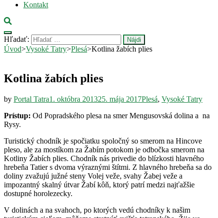
Kontakt
Hľadať:
Úvod
>
Vysoké Tatry
>
Plesá
>
Kotlina žabích plies
Kotlina žabích plies
by
Portal Tatra
1. októbra 2013
25. mája 2017
Plesá
,
Vysoké Tatry
Prístup:
Od Popradského plesa na smer Mengusovská dolina a na
Rysy.
Turistický chodník je spočiatku spoločný so smerom na Hincove
pleso, ale za mostíkom za Žabím potokom je odbočka smerom na
Kotliny Žabích plies. Chodník nás privedie do blízkosti hlavného
hrebeňa Tatier s dvoma výraznými štítmi. Z hlavného hrebeňa sa do
doliny zvažujú južné steny Volej veže, svahy Žabej veže a
impozantný skalný útvar Žabí kôň, ktorý patrí medzi najťažšie
dostupné horolezecky.
V dolinách a na svahoch, po ktorých vedú chodníky k našim