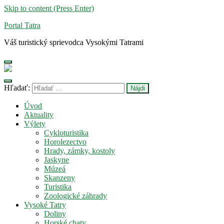
Skip to content (Press Enter)
Portal Tatra
Váš turistický sprievodca Vysokými Tatrami
Hľadať:
Úvod
Aktuality
Výlety
Cykloturistika
Horolezectvo
Hrady, zámky, kostoly
Jaskyne
Múzeá
Skanzeny
Turistika
Zoologické záhrady
Vysoké Tatry
Doliny
Horské chaty