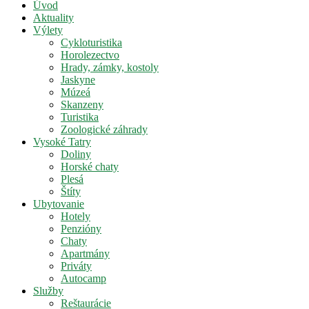
Úvod
Aktuality
Výlety
Cykloturistika
Horolezectvo
Hrady, zámky, kostoly
Jaskyne
Múzeá
Skanzeny
Turistika
Zoologické záhrady
Vysoké Tatry
Doliny
Horské chaty
Plesá
Štíty
Ubytovanie
Hotely
Penzióny
Chaty
Apartmány
Priváty
Autocamp
Služby
Reštaurácie