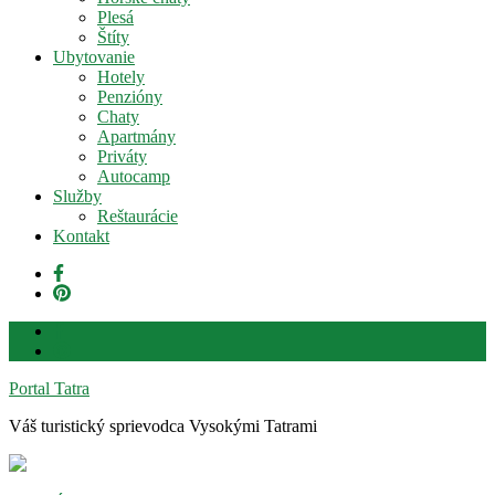
Plesá
Štíty
Ubytovanie
Hotely
Penzióny
Chaty
Apartmány
Priváty
Autocamp
Služby
Reštaurácie
Kontakt
Portal Tatra
Váš turistický sprievodca Vysokými Tatrami